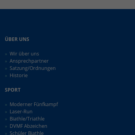
umfassen die Anzahl der Besucher, die
Quelle, aus der sie stammen, und die
Seiten in anonymisierter Form.
Name
_ga_H45ZJBGRW8
ÜBER UNS
Anbieter
Google LLC
Wir über uns
Ansprechpartner
Laufzeit
2 Jahre
Satzung/Ordnungen
Wird verwendet, um den Sitzungsstatus
Historie
Zweck
zu erhalten.
SPORT
Moderner Fünfkampf
Laser-Run
Biathle/Triathle
DVMF Abzeichen
Schüler Biathle