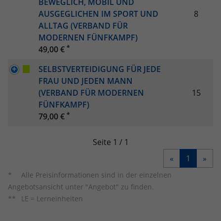
BEWEGLICH, MOBIL UND
eines Benutzer-Logins die Session-ID.
Zweck
Analysebericht der Website zu
AUSGEGLICHEN IM SPORT UND
8
Zweck
So kann der eingeloggte Benutzer
verfolgen. Die Cookies speichern
wiedererkannt werden und es wird ihm
ALLTAG (VERBAND FÜR
Informationen anonym und weisen eine
Zugang zu geschützten Bereichen
MODERNEN FÜNFKAMPF)
randoly generierte Nummer zu, um
gewährt.
*
49,00 €
eindeutige Besucher zu identifizieren.
SELBSTVERTEIDIGUNG FÜR JEDE
FRAU UND JEDEN MANN
Name
_gid
(VERBAND FÜR MODERNEN
15
FÜNFKAMPF)
Anbieter
Google Analytics
*
79,00 €
Laufzeit
1 Tag
Seite 1 / 1
Dieses Cookie wird von Google Analytics
«
1
»
installiert. Das Cookie wird verwendet,
um Informationen darüber zu
Alle Preisinformationen sind in der einzelnen
speichern, wie Besucher eine Website
Angebotsansicht unter "Angebot" zu finden.
nutzen, und hilft bei der Erstellung
Zweck
LE = Lerneinheiten
eines Analyseberichts darüber, wie es
der Website geht. Die erhobenen Daten