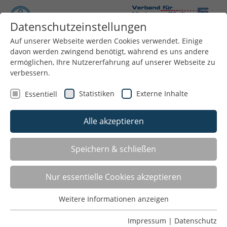
Datenschutzeinstellungen
Auf unserer Webseite werden Cookies verwendet. Einige
Menü
davon werden zwingend benötigt, während es uns andere
ermöglichen, Ihre Nutzererfahrung auf unserer Webseite zu
verbessern.
Statistiken
Externe Inhalte
Essentiell
Alle akzeptieren
Speichern & schließen
Nur essentielle Cookies akzeptieren
Wettkämpfe
Weitere Informationen anzeigen
Essentiell
Ausschreibungen, Ergebnisse und aktuelle
Essentielle Cookies werden für grundlegende Funktionen
Informationen zu Wettkämpfen im Laser-Run und im
Impressum
|
Datenschutz