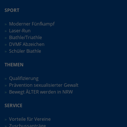
umfassen die Anzahl der Besucher, die
Quelle, aus der sie stammen, und die
SPORT
Seiten in anonymisierter Form.
Moderner Fünfkampf
Laser-Run
Name
_ga_H45ZJBGRW8
Biathle/Triathle
DVMF Abzeichen
Anbieter
Google LLC
Schüler Biathle
Laufzeit
2 Jahre
THEMEN
Wird verwendet, um den Sitzungsstatus
Zweck
zu erhalten.
Qualifizierung
Prävention sexualisierter Gewalt
Bewegt ÄLTER werden in NRW
SERVICE
Vorteile für Vereine
Zuschussanträge