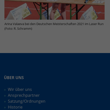
eines Benutzer-Logins die Session-ID.
Zweck
Analysebericht der Website zu
Zweck
So kann der eingeloggte Benutzer
verfolgen. Die Cookies speichern
wiedererkannt werden und es wird ihm
Informationen anonym und weisen eine
Zugang zu geschützten Bereichen
randoly generierte Nummer zu, um
gewährt.
Arina Valaeva bei den Deutschen Meisterschaften 2021 im Laser Run
eindeutige Besucher zu identifizieren.
(Foto: R. Schramm)
Name
_gid
Anbieter
Google Analytics
Laufzeit
1 Tag
Dieses Cookie wird von Google Analytics
ÜBER UNS
installiert. Das Cookie wird verwendet,
um Informationen darüber zu
Wir über uns
speichern, wie Besucher eine Website
Ansprechpartner
nutzen, und hilft bei der Erstellung
Zweck
eines Analyseberichts darüber, wie es
Satzung/Ordnungen
der Website geht. Die erhobenen Daten
Historie