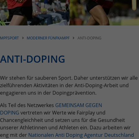
einwandfrei funktioniert.
Name
Cookie-Informationen anzeigen
cookie_optin
Anbieter
TYPO3
Statistiken
MPFSPORT
MODERNER FÜNFKAMPF
ANTI-DOPING
Diese Gruppe beinhaltet alle Skripte für analytisches Tracking
Laufzeit
1 Jahr
und zugehörige Cookies. Es hilft uns die Nutzererfahrung der
Website zu verbessern.
Zweck
Enthält die gewählten Cookie-Einstellungen.
ANTI-DOPING
Name
Cookie-Informationen anzeigen
_ga
Name
LSB_user
Wir stehen für sauberen Sport. Daher unterstützen wir alle
Anbieter
Google Analytics
Externe Inhalte
zielführenden Aktivitäten in der Anti-Doping-Arbeit und
Anbieter
TYPO3
Wir verwenden auf unserer Website externe Inhalte, um Ihnen
Laufzeit
2 Jahre
engagieren uns in der Dopingprävention.
zusätzliche Informationen anzubieten.
Laufzeit
Sitzungsende
Dieses Cookie wird von Google Analytics
Als Teil des Netzwerkes
GEMEINSAM GEGEN
installiert. Das Cookie wird verwendet, um
DOPING
vertreten wir Werte wie Fairplay und
Dieses Cookie ist ein Standard-Session-Cookie
Besucher-, Sitzungs- und Kampagnendaten
Chancengleichheit und setzen uns für die Gesundheit
von TYPO3. Es speichert im Falle eines
zu berechnen und die Nutzung der Website
unserer Athletinnen und Athleten ein. Dazu arbeiten wir
Benutzer-Logins die Session-ID. So kann der
Zweck
Zweck
für den Analysebericht der Website zu
eingeloggte Benutzer wiedererkannt werden
eng mit der
Nationalen Anti Doping Agentur Deutschland
verfolgen. Die Cookies speichern