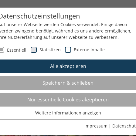
D
WETTKAMPFSPORT
Datenschutzeinstellungen
Auf unserer Webseite werden Cookies verwendet. Einige davon
werden zwingend benötigt, während es uns andere ermöglichen,
Ihre Nutzererfahrung auf unserer Webseite zu verbessern.
TSSPORT
JUGEND
SERVICE
Statistiken
Externe Inhalte
Essentiell
Alle akzeptieren
Speichern & schließen
Nur essentielle Cookies akzeptieren
Weitere Informationen anzeigen
Essentiell
Essentielle Cookies werden für grundlegende Funktionen der
Impressum
|
Datenschut
Webseite benötigt. Dadurch ist gewährleistet, dass die Webseite