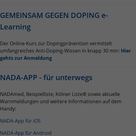
GEMEINSAM GEGEN DOPING e-
Name
_ga_H45ZJBGRW8
Learning
Anbieter
Google LLC
Laufzeit
2 Jahre
Der Online-Kurs zur Dopingprävention vermittelt
umfangreiches Anti-Doping-Wissen in knapp 30 min:
Hier
Wird verwendet, um den Sitzungsstatus zu
gehts zur Anmeldung
Zweck
erhalten.
NADA-APP - für unterwegs
NADAmed, Beispielliste, Kölner Liste® sowie aktuelle
Warnmeldungen und weitere Informationen auf dem
Handy:
NADA-App für iOS
NADA-App für Android