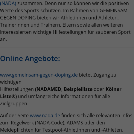
und es wird ihm Zugang zu geschützten
(NADA)
zusammen. Denn nur so können wir die positiven
Informationen anonym und weisen eine
Bereichen gewährt.
Werte des Sports schützen. Im Rahmen von GEMEINSAM
randoly generierte Nummer zu, um
GEGEN DOPING bieten wir Athletinnen und Athleten,
eindeutige Besucher zu identifizieren.
Trainerinnen und Trainern, Eltern sowie allen weiteren
Interessierten wichtige Hilfestellungen für sauberen Sport
Name
_gid
an.
Anbieter
Google Analytics
Online Angebote:
Laufzeit
1 Tag
www.gemeinsam-gegen-doping.de
bietet Zugang zu
Dieses Cookie wird von Google Analytics
wichtigen
installiert. Das Cookie wird verwendet, um
Hilfestellungen
(NADAMED
,
Beispielliste
oder
Kölner
Informationen darüber zu speichern, wie
Liste®)
und umfangreiche Informationen für alle
Besucher eine Website nutzen, und hilft bei
Zielgruppen.
Zweck
der Erstellung eines Analyseberichts darüber,
wie es der Website geht. Die erhobenen
Auf der Seite
www.nada.de
finden sich alle relevanten Infos
Daten umfassen die Anzahl der Besucher, die
zum Regelwerk (NADA-Code), ADAMS oder den
Quelle, aus der sie stammen, und die Seiten
Meldepflichten für Testpool-Athletinnen und -Athleten.
in anonymisierter Form.