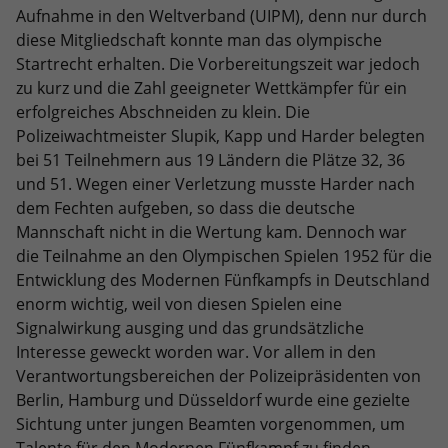
eines Benutzer-Logins die Session-ID.
Zweck
Aufnahme in den Weltverband (UIPM), denn nur durch
Analysebericht der Website zu
Zweck
So kann der eingeloggte Benutzer
diese Mitgliedschaft konnte man das olympische
verfolgen. Die Cookies speichern
wiedererkannt werden und es wird ihm
Startrecht erhalten. Die Vorbereitungszeit war jedoch
Informationen anonym und weisen eine
Zugang zu geschützten Bereichen
randoly generierte Nummer zu, um
zu kurz und die Zahl geeigneter Wettkämpfer für ein
gewährt.
eindeutige Besucher zu identifizieren.
erfolgreiches Abschneiden zu klein. Die
Polizeiwachtmeister Slupik, Kapp und Harder belegten
bei 51 Teilnehmern aus 19 Ländern die Plätze 32, 36
Name
_gid
und 51. Wegen einer Verletzung musste Harder nach
dem Fechten aufgeben, so dass die deutsche
Anbieter
Google Analytics
Mannschaft nicht in die Wertung kam. Dennoch war
die Teilnahme an den Olympischen Spielen 1952 für die
Laufzeit
1 Tag
Entwicklung des Modernen Fünfkampfs in Deutschland
Dieses Cookie wird von Google Analytics
enorm wichtig, weil von diesen Spielen eine
installiert. Das Cookie wird verwendet,
Signalwirkung ausging und das grundsätzliche
um Informationen darüber zu
Interesse geweckt worden war. Vor allem in den
speichern, wie Besucher eine Website
Verantwortungsbereichen der Polizeipräsidenten von
nutzen, und hilft bei der Erstellung
Berlin, Hamburg und Düsseldorf wurde eine gezielte
Zweck
eines Analyseberichts darüber, wie es
Sichtung unter jungen Beamten vorgenommen, um
der Website geht. Die erhobenen Daten