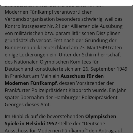
der Webseite benötigt. Dadurch ist gewährleistet, dass
In Deutschland war der Aufbau einer für den
die Webseite einwandfrei funktioniert.
Modernen Fünfkampf verantwortlichen
Verbandsorganisation besonders schwierig, weil das
Name
Cookie-Informationen anzeigen
cookie_optin
Kontrollratsgesetz Nr. 21 der Alliierten die Ausübung
Anbieter
TYPO3
von militärischen bzw. paramilitärischen Disziplinen
Statistiken
grundsätzlich verbot. Erst nach der Gründung der
Diese Gruppe beinhaltet alle Skripte für analytisches
Laufzeit
1 Jahr
Bundesrepublik Deutschland am 23. Mai 1949 traten
Tracking und zugehörige Cookies. Es hilft uns die
einige Lockerungen ein. Unter der Schirmherrschaft
Nutzererfahrung der Website zu verbessern.
Enthält die gewählten Cookie-
Zweck
des Nationalen Olympischen Komitees für
Einstellungen.
Name
Cookie-Informationen anzeigen
_ga
Deutschland konstituierte sich am 26. September 1949
in Frankfurt am Main ein
Ausschuss für den
Anbieter
Google Analytics
Modernen Fünfkampf
, dessen Vorsitzender der
Name
LSB_user
Externe Inhalte
Frankfurter Polizeipräsident Klapproth wurde. Ein Jahr
Wir verwenden auf unserer Website externe Inhalte, um
Laufzeit
2 Jahre
Anbieter
TYPO3
später übernahm der Hamburger Polizeipräsident
Ihnen zusätzliche Informationen anzubieten.
Georges dieses Amt.
Dieses Cookie wird von Google Analytics
Laufzeit
Sitzungsende
installiert. Das Cookie wird verwendet,
Im Hinblick auf die bevorstehenden
Olympischen
um Besucher-, Sitzungs- und
Dieses Cookie ist ein Standard-Session-
Spiele in Helsinki 1952
stellte der "Deutsche
Kampagnendaten zu berechnen und
Cookie von TYPO3. Es speichert im Falle
Ausschuss für Modernen Fünfkampf" den Antrag auf
die Nutzung der Website für den